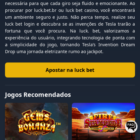
necessária para que cada giro seja fluido e emocionante. Ao
procurar por luck.bet.br ou luck bet casino, você encontrará
um ambiente seguro e justo. Não perca tempo, realize seu
luck bet login e descubra se as invenções de Tesla trarão a
fortuna que você procura. Na luck. bet, valorizamos a
experiência do usuário, integrando tecnologia de ponta com
a simplicidade do jogo, tornando Tesla’s Invention Dream
Drop uma jornada eletrizante rumo ao jackpot.
Apostar na luck bet
Jogos Recomendados