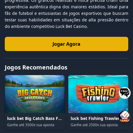
progressiva. Os gráficos realistas e física precisa criam uma
experiência autêntica digna dos maiores estádios. Ideal para
fãs de futebol e entusiastas de jogos esportivos que buscam
testar suas habilidades em situações de alta pressão dentro
do ambiente competitivo Luck Bet Casino.
Jogar Agora
Jogos Recomendados
luck bet Big Catch Bass Fishing
luck bet Fishing Trawler
Ganhe até 3500x sua aposta
Ganhe até 2500x sua aposta