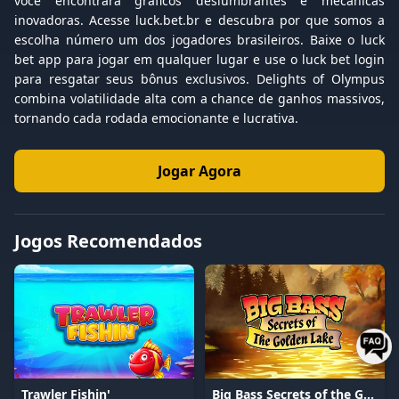
você encontrará gráficos deslumbrantes e mecânicas
inovadoras. Acesse luck.bet.br e descubra por que somos a
escolha número um dos jogadores brasileiros. Baixe o luck
bet app para jogar em qualquer lugar e use o luck bet login
para resgatar seus bônus exclusivos. Delights of Olympus
combina volatilidade alta com a chance de ganhos massivos,
tornando cada rodada emocionante e lucrativa.
Jogar Agora
Jogos Recomendados
Trawler Fishin'
Big Bass Secrets of the Golden Lake